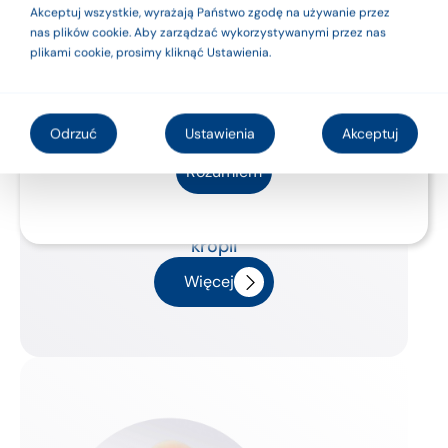
używaj ich zgodnie
Akceptuj wszystkie, wyrażają Państwo zgodę na używanie przez
nas plików cookie. Aby zarządzać wykorzystywanymi przez nas
z instrukcją
plikami cookie, prosimy kliknąć Ustawienia.
użytkowania lub
etykietą.
Odrzuć
Ustawienia
Akceptuj
Rozumiem
MAXIMA 4001
Silikonowa proteza piersi – kształt
kropli
Więcej