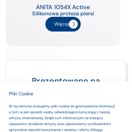
ANITA 1054X Active
Silikonowa proteza piersi
Więcej
Prezentowane na
stronie produkty są
Pliki Cookie
wyrobami
W tej witrynie stosujemy pliki cookie do gromadzenia informacji
medycznymi. Dla
o tym, w jaki sposób osoby odwiedzające korzystają z naszej
witryny internetowej. Dzięki tym informacjom na bieżąco
bezpieczeństwa
ulepszamy działanie witryny oraz zapewniamy użytkownikom
optymalne warunki korzystania z serwisu i oferty. Klikając