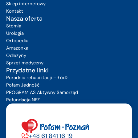
częściowych przysługuje raz na 2 lata.
Sklep internetowy
Kontakt
Nasza oferta
Stomia
Urologia
Ortopedia
Amazonka
Odleżyny
Sprzęt medyczny
Przydatne linki
Poradnia rehabilitacji – Łódź
Pofam Jedność
PROGRAM AS Aktywny Samorząd
Refundacja NFZ
+48 61 841 16 19