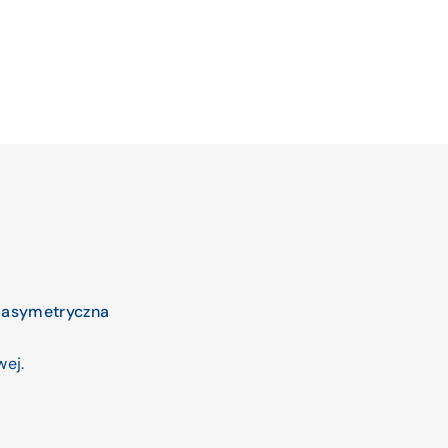
 asymetryczna
wej.