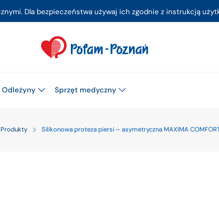
ymi. Dla bezpieczeństwa używaj ich zgodnie z instrukcją użytk
Odleżyny
Sprzęt medyczny
Produkty
Silikonowa proteza piersi – asymetryczna MAXIMA COMFO