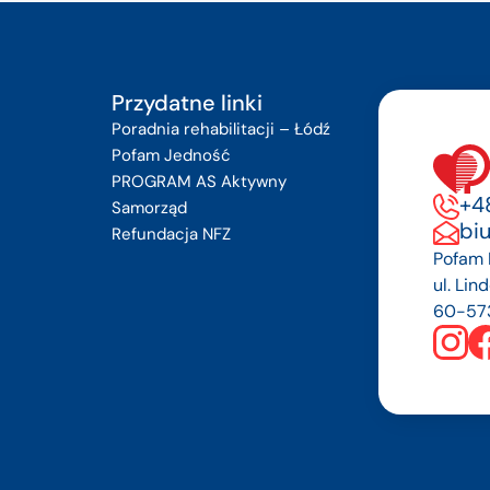
Przydatne linki
Poradnia rehabilitacji – Łódź
Pofam Jedność
PROGRAM AS Aktywny
+48
Samorząd
bi
Refundacja NFZ
Pofam P
ul. Lin
60-57