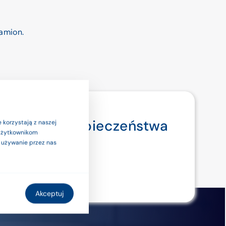
amion.
ymi. Dla bezpieczeństwa
 korzystają z naszej
 użytkownikom
ub etykietą.
a używanie przez nas
Akceptuj