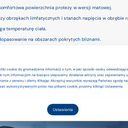
 komfortowa powierzchnia protezy w wersji matowej.
zy obrzękach limfatycznych i stanach napięcia w obrębie r
ga temperaturę ciała.
dopasowanie na obszarach pokrytych bliznami.
m w części górnej i krótszym w bocznej.
y kształt umożliwia doskonałe dopasowanie.
e produkty są wyrobami medyczn
pliki cookie do gromadzenia informacji o tym, w jaki sposób osoby odwiedzające
 każdego rodzaju figury.
ięki tym informacjom na bieżąco ulepszamy działanie witryny oraz zapewniamy
zgodnie z instrukcją użytkowania l
ania z serwisu i oferty. Klikając Akceptuj wszystkie, wyrażają Państwo zgodę n
zać wykorzystywanymi przez nas plikami cookie, prosimy kliknąć Ustawienia.
Rozumiem
Ustawienia