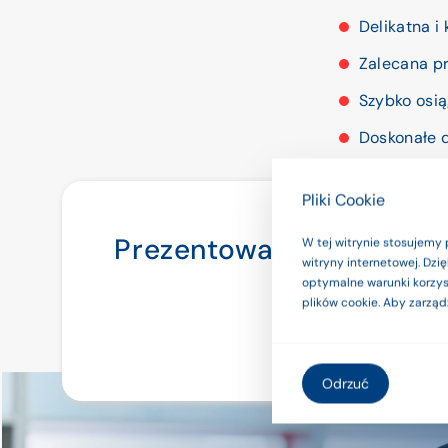
Delikatna i
Zalecana pr
Szybko osią
Doskonałe 
Z wypustkie
Pliki Cookie
Anatomiczn
Prezentowane na stroni
W tej witrynie stosujemy 
Polecana do
witryny internetowej. Dz
używaj ich 
optymalne warunki korzyst
plików cookie. Aby zarząd
Odrzuć