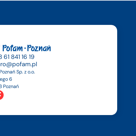
 61 841 16 19
uro@pofam.pl
oznań Sp. z o.o.
dego 6
3 Poznań