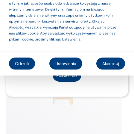
medycznymi. Dla
o tym, w jaki sposób osoby odwiedzające korzystają z naszej
witryny internetowej. Dzięki tym informacjom na bieżąco
bezpieczeństwa
ulepszamy działanie witryny oraz zapewniamy użytkownikom
optymalne warunki korzystania z serwisu i oferty. Klikając
używaj ich zgodnie
Akceptuj wszystkie, wyrażają Państwo zgodę na używanie przez
nas plików cookie. Aby zarządzać wykorzystywanymi przez nas
z instrukcją
plikami cookie, prosimy kliknąć Ustawienia.
użytkowania lub
etykietą.
Odrzuć
Ustawienia
Akceptuj
Rozumiem