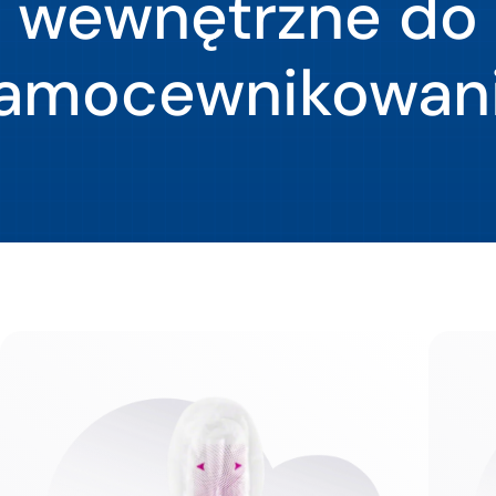
wewnętrzne do
amocewnikowan