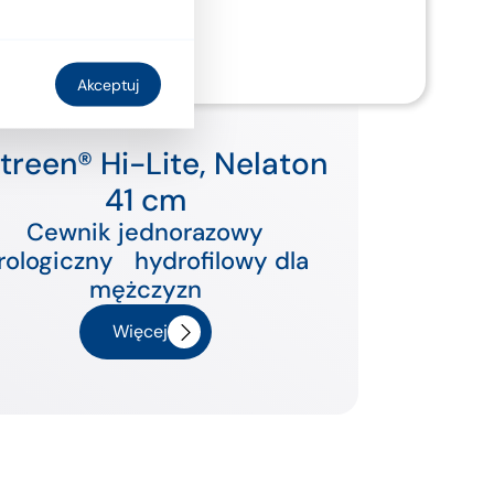
Akceptuj
treen® Hi-Lite, Nelaton
41 cm
Cewnik jednorazowy
rologiczny hydrofilowy dla
mężczyzn
Więcej