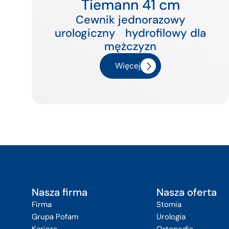
Tiemann 41 cm
Cewnik jednorazowy
urologiczny hydrofilowy dla
mężczyzn
Więcej
Nasza firma
Nasza oferta
Firma
Stomia
Grupa Pofam
Urologia
Kariera
Ortopedia