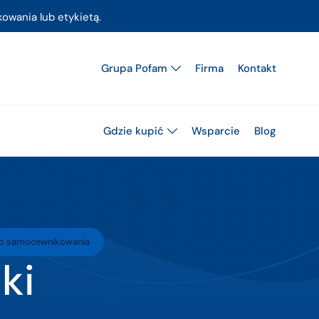
owania lub etykietą.
Grupa Pofam
Firma
Kontakt
Gdzie kupić
Wsparcie
Blog
 do samocewnikowania
ki