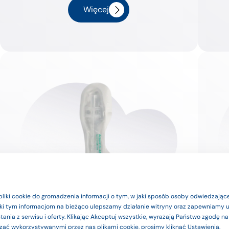
Więcej
e produkty są wyrobami medyczn
pliki cookie do gromadzenia informacji o tym, w jaki sposób osoby odwiedzające
ięki tym informacjom na bieżąco ulepszamy działanie witryny oraz zapewniamy
zgodnie z instrukcją użytkowania l
ania z serwisu i oferty. Klikając Akceptuj wszystkie, wyrażają Państwo zgodę n
zać wykorzystywanymi przez nas plikami cookie, prosimy kliknąć Ustawienia.