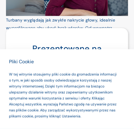
Turbany wyglądają jak zwykłe nakrycie głowy, idealnie
wyprofilowane aby ukryć brak włosów. Od wewnątrz
wykończone podszewką w 100% bawełnianą lub
bambusową, dokładnie odszyte aby nie podrażniać szwami
Prezentowane na
skóry głowy.
stronie produkty są
Pliki Cookie
wyrobami
W tej witrynie stosujemy pliki cookie do gromadzenia informacji
medycznymi. Dla
o tym, w jaki sposób osoby odwiedzające korzystają z naszej
witryny internetowej. Dzięki tym informacjom na bieżąco
bezpieczeństwa
ulepszamy działanie witryny oraz zapewniamy użytkownikom
optymalne warunki korzystania z serwisu i oferty. Klikając
używaj ich zgodnie
Akceptuj wszystkie, wyrażają Państwo zgodę na używanie przez
nas plików cookie. Aby zarządzać wykorzystywanymi przez nas
z instrukcją
plikami cookie, prosimy kliknąć Ustawienia.
użytkowania lub