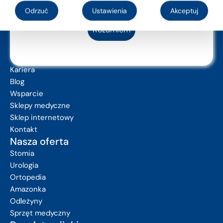
etykietą.
Odrzuć
Ustawienia
Akceptuj
Rozumiem
Nasza firma
Firma
Grupa Pofam
Kariera
Blog
Wsparcie
Sklepy medyczne
Sklep internetowy
Kontakt
Nasza oferta
Stomia
Urologia
Ortopedia
Amazonka
Odleżyny
Sprzęt medyczny