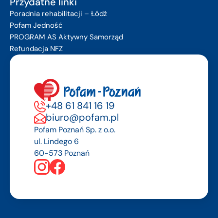
Przydatne linki
Poradnia rehabilitacji – Łódź
Pofam Jedność
PROGRAM AS Aktywny Samorząd
Refundacja NFZ
+48 61 841 16 19
biuro@pofam.pl
Pofam Poznań Sp. z o.o.
ul. Lindego 6
60-573 Poznań