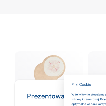
Pliki Cookie
Prezentowane na stroni
W tej witrynie stosujemy 
witryny internetowej. Dz
Kolostomia
Ileo
używaj ich 
optymalne warunki korzyst