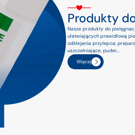
Produkty do
Nasze produkty do pielęgnacj
ułatwiających prawidłową pie
odklejania przylepca, prepara
uszczelniające, puder…
Więcej