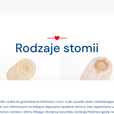
Rodzaje stomii
e produkty są wyrobami medyczn
pliki cookie do gromadzenia informacji o tym, w jaki sposób osoby odwiedzające
ięki tym informacjom na bieżąco ulepszamy działanie witryny oraz zapewniamy
stomia
Urostomia
zgodnie z instrukcją użytkowania l
ania z serwisu i oferty. Klikając Akceptuj wszystkie, wyrażają Państwo zgodę n