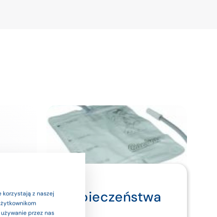
ymi. Dla bezpieczeństwa
 korzystają z naszej
 użytkownikom
Nefrostomia
ub etykietą.
a używanie przez nas