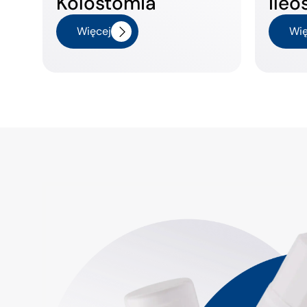
Kolostomia
Ileo
Więcej
Wię