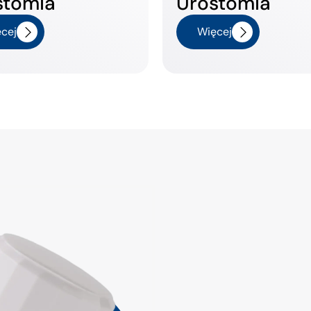
stomia
Urostomia
cej
Więcej