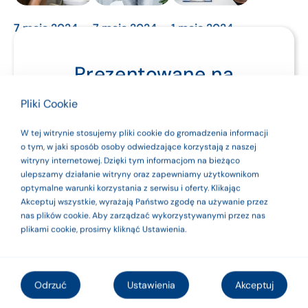
7 maja 2024
7 maja 2024
1 maja 2024
Zatrzymanie
Nietrzymanie
Układ
Prezentowane na
moczu
moczu
moczowy
Termin
NIETRZYMANIE
–
stronie produkty są
Pliki Cookie
zatrzymania
MOCZU
anatomia
wyrobami
moczu dość
(INKONTYNENCJA)
W tej witrynie stosujemy pliki cookie do gromadzenia informacji
i fizjologia
często jest
– to
medycznymi. Dla
o tym, w jaki sposób osoby odwiedzające korzystają z naszej
mylony
mimowolne
Jakie funkcje
witryny internetowej. Dzięki tym informacjom na bieżąco
bezpieczeństwa
z bezmoczem
(niezależne od
ulepszamy działanie witryny oraz zapewniamy użytkownikom
pełni układ
optymalne warunki korzystania z serwisu i oferty. Klikając
(kiedy nerki
świadomej
moczowy ?
używaj ich zgodnie
Akceptuj wszystkie, wyrażają Państwo zgodę na używanie przez
w ogóle go nie
decyzji danej
Układ
nas plików cookie. Aby zarządzać wykorzystywanymi przez nas
produkują) lub
osoby)
z instrukcją
moczowy
plikami cookie, prosimy kliknąć Ustawienia.
skąpomoczem
oddawanie
człowieka pełni
użytkowania lub
(gdy dorosła
moczu (mikcja)
funkcję
osoba oddaje
prowadzące do
etykietą.
oczyszczającą,
Odrzuć
Ustawienia
Akceptuj
jedynie 0,5 l na
częściowego
mającą za
dobę).
lub całkowitego