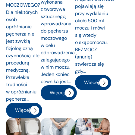
wykonana
MOCZOWEGO?
pojawiają się
z tworzywa
Dla niektórych
przy wydalaniu
sztucznego,
osób
około 500 ml
wprowadzana
opróżnianie
moczu i mówi
do pęcherza
pęcherza nie
się wtedy
moczowego
jest zwykłą
o skąpomoczu.
w celu
fizjologiczną
BEZMOCZ
odprowadzenia
czynnością, ale
(anurię)
zalegającego
procedurą
stwierdza się
w nim moczu.
medyczną.
gdy...
Jeden koniec
Przewlekłe
cewnika jest...
Więcej
trudności
w opróżnianiu
Więcej
pęcherza...
Więcej