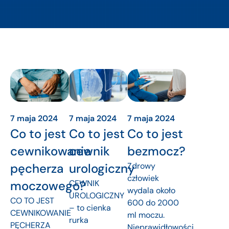
7 maja 2024
7 maja 2024
7 maja 2024
Co to jest
Co to jest
Co to jest
cewnikowanie
cewnik
bezmocz?
pęcherza
urologiczny
Zdrowy
człowiek
moczowego?
CEWNIK
wydala około
UROLOGICZNY
CO TO JEST
600 do 2000
– to cienka
CEWNIKOWANIE
ml moczu.
rurka
PĘCHERZA
Nieprawidłowości