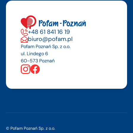
+48 61 841 16 19
biuro@pofam.pl
Pofam Poznań Sp. z o.o.
ul. Lindego 6
60-573 Poznań
© Pofam Poznań Sp. z o.o.