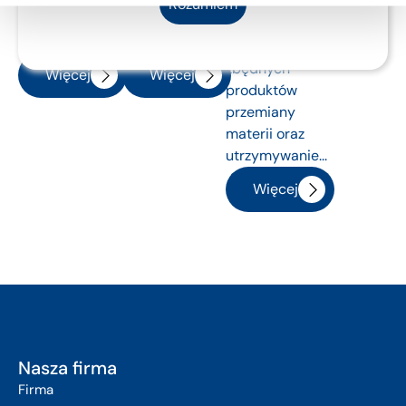
zadanie
Rozumiem
ZATRZYMANIE
opróżniania
pozbycie się
MOCZU...
pęcherza...
z organizmu
zbędnych
Więcej
Więcej
produktów
przemiany
materii oraz
utrzymywanie...
Więcej
Nasza firma
Firma