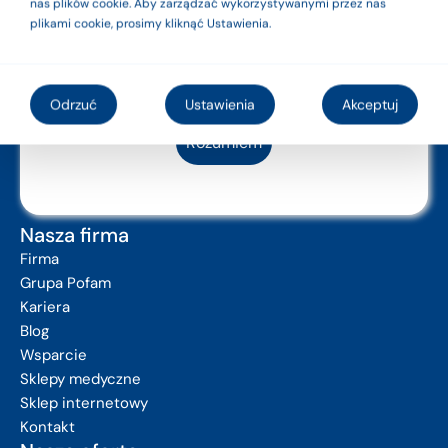
powrotu do...
nas plików cookie. Aby zarządzać wykorzystywanymi przez nas
z instrukcją
plikami cookie, prosimy kliknąć Ustawienia.
Więcej
Więcej
użytkowania lub
etykietą.
Odrzuć
Ustawienia
Akceptuj
Rozumiem
Nasza firma
Firma
Grupa Pofam
Kariera
Blog
Wsparcie
Sklepy medyczne
Sklep internetowy
Kontakt