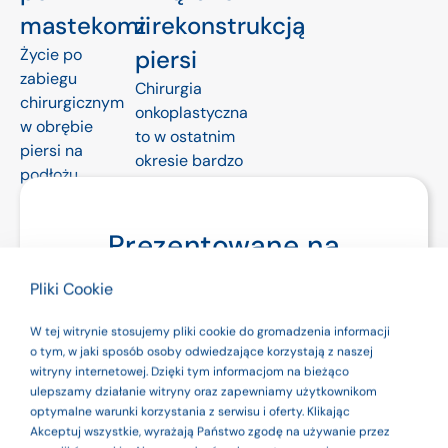
mastekomii
z rekonstrukcją
Życie po
piersi
zabiegu
Chirurgia
chirurgicznym
onkoplastyczna
w obrębie
to w ostatnim
piersi na
okresie bardzo
podłożu
dynamicznie
nowotworowym
rozwijająca się
narzuca pewne
gałąź
Prezentowane na
zmianyw
medycyny.
codziennym
stronie produkty są
Operacje
Pliki Cookie
funkcjonowaniu.
odtwórcze
wyrobami
Stosowanie się
traktowane są
W tej witrynie stosujemy pliki cookie do gromadzenia informacji
do poniższych
medycznymi. Dla
jako bardzo
o tym, w jaki sposób osoby odwiedzające korzystają z naszej
wskazówek
witryny internetowej. Dzięki tym informacjom na bieżąco
ważny krok
bezpieczeństwa
pomoże
ulepszamy działanie witryny oraz zapewniamy użytkownikom
powrotu do
optymalne warunki korzystania z serwisu i oferty. Klikając
zminimalizować
zdrowia,
używaj ich zgodnie
Akceptuj wszystkie, wyrażają Państwo zgodę na używanie przez
negatywne...