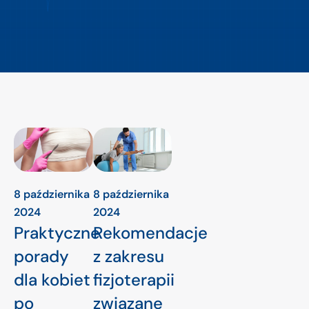
8 października
8 października
2024
2024
Praktyczne
Rekomendacje
porady
z zakresu
dla kobiet
fizjoterapii
po
związane