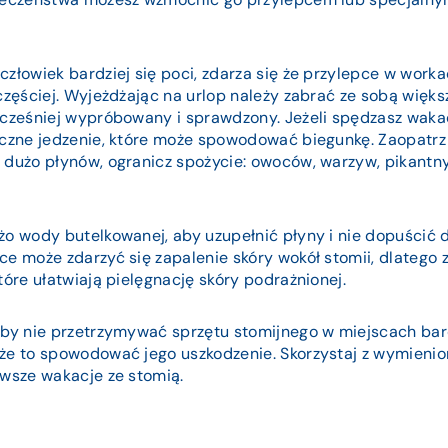
człowiek bardziej się poci, zdarza się że przylepce w work
częściej. Wyjeżdżając na urlop należy zabrać ze sobą więks
wcześniej wypróbowany i sprawdzony. Jeżeli spędzasz waka
yczne jedzenie, które może spowodować biegunkę. Zaopatrz 
 dużo płynów, ogranicz spożycie: owoców, warzyw, pikantn
żo wody butelkowanej, aby uzupełnić płyny i nie dopuścić
ce może zdarzyć się zapalenie skóry wokół stomii, dlatego 
tóre ułatwiają pielęgnację skóry podrażnionej.
aby nie przetrzymywać sprzętu stomijnego w miejscach bar
że to spowodować jego uszkodzenie. Skorzystaj z wymienio
rwsze wakacje ze stomią.