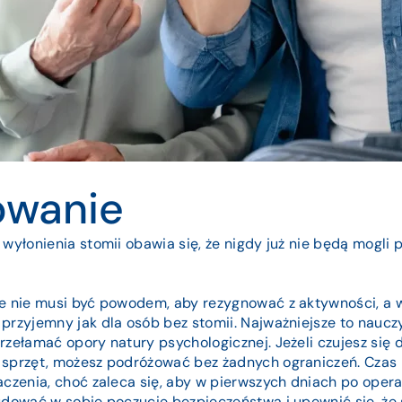
owanie
 wyłonienia stomii obawia się, że nigdy już nie będą mogli
le nie musi być powodem, aby rezygnować z aktywności, a 
przyjemny jak dla osób bez stomii. Najważniejsze to naucz
rzełamać opory natury psychologicznej. Jeżeli czujesz się 
 sprzęt, możesz podróżować bez żadnych ograniczeń. Czas 
aczenia, choć zaleca się, aby w pierwszych dniach po oper
udować w sobie poczucie bezpieczeństwa i upewnić się, że 