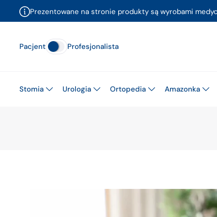
Prezentowane na stronie produkty są wyrobami medyczn
Pacjent
Profesjonalista
Stomia
Urologia
Ortopedia
Amazonka