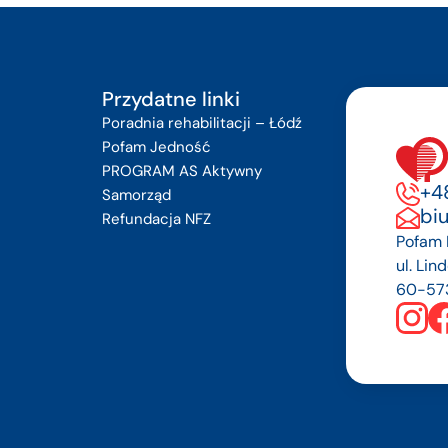
Przydatne linki
Poradnia rehabilitacji – Łódź
Pofam Jedność
PROGRAM AS Aktywny
+48
Samorząd
bi
Refundacja NFZ
Pofam P
ul. Lin
60-57