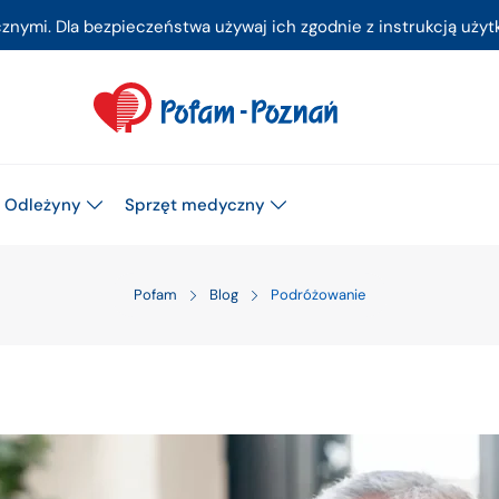
ymi. Dla bezpieczeństwa używaj ich zgodnie z instrukcją użytk
Odleżyny
Sprzęt medyczny
Pofam
Blog
Podróżowanie