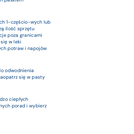
ach 1-częścio-wych lub
zą ilość sprzętu
cje poza granicami
się w leki
ych potraw i napojów
 do odwodnienia
zaopatrz się w pasty
dzo ciepłych
nych porad i wybierz