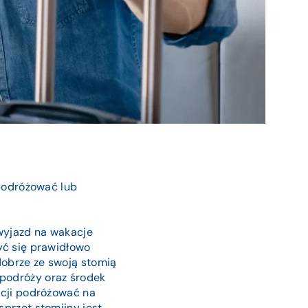
 podróżować lub
wyjazd na wakacje
yć się prawidłowo
dobrze ze swoją stomią
podróży oraz środek
acji podróżować na
sprzęt stomijny jest