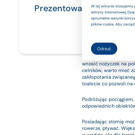
Prezentowane na stroni
W tej witrynie stosujemy 
witryny internetowej. Dz
używaj ich 
optymalne warunki korzyst
plików cookie. Aby zarząd
Odrzuć
Jeżeli używasz sprzętu
wnosić nożyczek na po
celników, warto mieć z
zakłopotania związaneg
toalecie co pozwoli na 
Podróżując pociągiem,
odpowiednich obiektów 
Posiadając stomię może
rowerze, pływać. Więks
w wodzie, ale dla bez