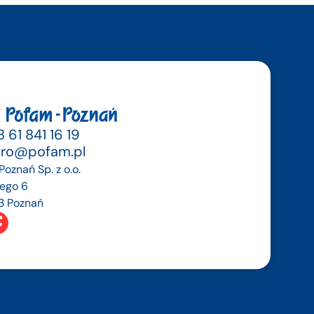
 61 841 16 19
uro@pofam.pl
oznań Sp. z o.o.
dego 6
3 Poznań