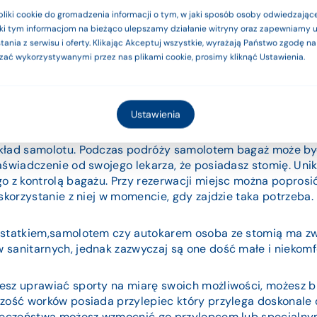
e produkty są wyrobami medyczn
pliki cookie do gromadzenia informacji o tym, w jaki sposób osoby odwiedzające
ięki tym informacjom na bieżąco ulepszamy działanie witryny oraz zapewniamy
zgodnie z instrukcją użytkowania l
ania z serwisu i oferty. Klikając Akceptuj wszystkie, wyrażają Państwo zgodę n
zać wykorzystywanymi przez nas plikami cookie, prosimy kliknąć Ustawienia.
Rozumiem
Ustawienia
 do docinania, dotnij go do odpowiedniego rozmiaru wcześn
kład samolotu. Podczas podróży samolotem bagaż może by
aświadczenie od swojego lekarza, że posiadasz stomię. Uni
o z kontrolą bagażu. Przy rezerwacji miejsc można poprosi
skorzystanie z niej w momencie, gdy zajdzie taka potrzeba.
 statkiem,samolotem czy autokarem osoba ze stomią ma z
sanitarnych, jednak zazwyczaj są one dość małe i niekomf
sz uprawiać sporty na miarę swoich możliwości, możesz bi
zość worków posiada przylepiec który przylega doskonale 
pieczeństwa możesz wzmocnić go przylepcem lub specjaln