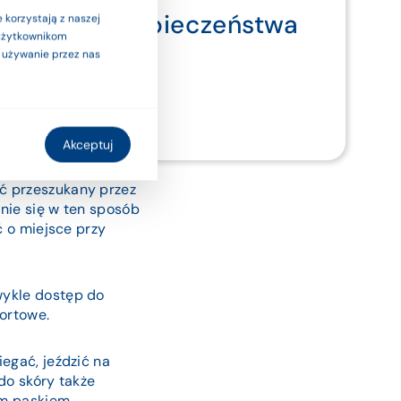
ymi. Dla bezpieczeństwa
 korzystają z naszej
 użytkownikom
ub etykietą.
a używanie przez nas
Akceptuj
iej, ponieważ nie wolno
ć przeszukany przez
knie się w ten sposób
ć o miejsce przy
wykle dostęp do
ortowe.
egać, jeździć na
do skóry także
ym paskiem