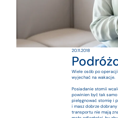
20.11.2018
Podróż
Wiele osób po operacji
wyjechać na wakacje.
Posiadanie stomii wca
powinien być tak samo 
pielęgnować stomię i p
i masz dobrze dobrany
transportu nie mają zn
małe odległości, by zb