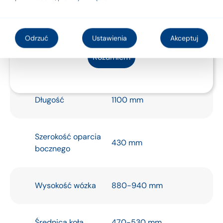
użytkowania lub
etykietą.
Odrzuć
Ustawienia
Akceptuj
Rozumiem
Specyfikacja
Długość
1100 mm
Szerokość oparcia
430 mm
bocznego
Wysokość wózka
880-940 mm
Średnica koła
470-530 mm