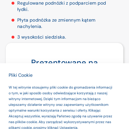
Regulowane podnóżki z podparciem pod
łydki.
Płyta podnóżka ze zmiennym kątem
nachylenia.
3 wysokości siedziska.
3 wysokości podparcia pod łokieć.
3 głębokości podparcia pod łokieć.
Prezentowane na
Oparcie napinane na taśmach VELCRO.
stronie produkty są
Pliki Cookie
Przedłużenie oparcie.
wyrobami
W tej witrynie stosujemy pliki cookie do gromadzenia informacji
Koła tylne wypinane na szybkozłączki
medycznymi. Dla
o tym, w jaki sposób osoby odwiedzające korzystają z naszej
w adapterze umożliwiającym zmianę
witryny internetowej. Dzięki tym informacjom na bieżąco
wysokości siedziska.
bezpieczeństwa
ulepszamy działanie witryny oraz zapewniamy użytkownikom
optymalne warunki korzystania z serwisu i oferty. Klikając
używaj ich zgodnie
Akceptuj wszystkie, wyrażają Państwo zgodę na używanie przez
nas plików cookie. Aby zarządzać wykorzystywanymi przez nas
z instrukcją
plikami cookie, prosimy kliknąć Ustawienia.