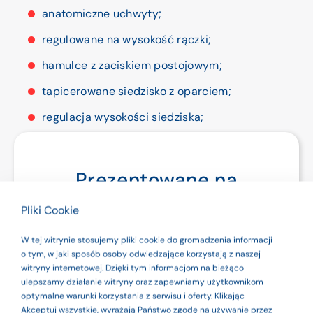
anatomiczne uchwyty;
regulowane na wysokość rączki;
hamulce z zaciskiem postojowym;
tapicerowane siedzisko z oparciem;
regulacja wysokości siedziska;
podręczna torba na zakupy;
uchwyt na kule;
Prezentowane na
koła z funkcją demontażu o wąskim przekroju
stronie produkty są
Pliki Cookie
i średnicy 8”;
wyrobami
funkcja demontażu kół do transportu.
W tej witrynie stosujemy pliki cookie do gromadzenia informacji
medycznymi. Dla
o tym, w jaki sposób osoby odwiedzające korzystają z naszej
witryny internetowej. Dzięki tym informacjom na bieżąco
Wyposażenie:
oparcie, torba na zakupy.
bezpieczeństwa
ulepszamy działanie witryny oraz zapewniamy użytkownikom
optymalne warunki korzystania z serwisu i oferty. Klikając
używaj ich zgodnie
Akceptuj wszystkie, wyrażają Państwo zgodę na używanie przez