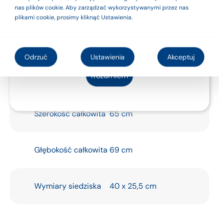
nas plików cookie. Aby zarządzać wykorzystywanymi przez nas
z instrukcją
plikami cookie, prosimy kliknąć Ustawienia.
użytkowania lub
etykietą.
Odrzuć
Ustawienia
Akceptuj
Rozumiem
Specyfikacja
Szerokość całkowita
65 cm
Głębokość całkowita
69 cm
Wymiary siedziska
40 x 25,5 cm