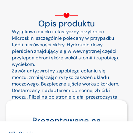
Opis produktu
Wyjątkowo cienki i elastyczny przylepiec
Microskin, szczególnie polecany w przypadku
fałd i nierówności skóry. Hydrokoloidowy
pierścień znajdujący się w wewnętrznej części
przylepca chroni skórę wokół stomii i zapobiega
wyciekom.
Zawór antyzwrotny zapobiega cofaniu się
moczu, zmniejszając ryzyko zakażeń układu
moczowego. Bezpieczne ujście worka z korkiem.
Dostarczany z adapterem do nocnej zbiórki
moczu. Flizelina po stronie ciała, przezroczysta
strona zewnętrzna.
Pojemność worka 70 ml. Przylepiec do docięcia
od 10 do 40 mm.
Prezentowane na
Powierzchnia przylepna o wymiarach 135 x 100
mm. Rozmiar worka 70 x 165 mm.
stronie produkty są