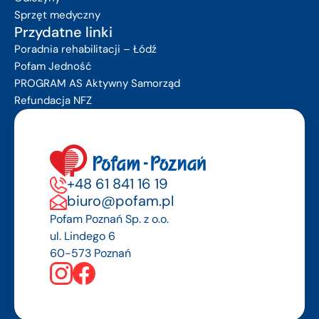
Sprzęt medyczny
Przydatne linki
Poradnia rehabilitacji – Łódź
Pofam Jedność
PROGRAM AS Aktywny Samorząd
Refundacja NFZ
+48 61 841 16 19
biuro@pofam.pl
Pofam Poznań Sp. z o.o.
ul. Lindego 6
60-573 Poznań