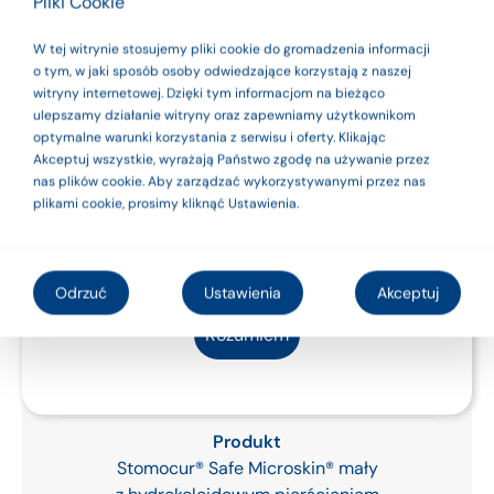
Pliki Cookie
Dostępny w wersji przezroczystej.
wyrobami
W tej witrynie stosujemy pliki cookie do gromadzenia informacji
medycznymi. Dla
o tym, w jaki sposób osoby odwiedzające korzystają z naszej
witryny internetowej. Dzięki tym informacjom na bieżąco
bezpieczeństwa
ulepszamy działanie witryny oraz zapewniamy użytkownikom
optymalne warunki korzystania z serwisu i oferty. Klikając
używaj ich zgodnie
Akceptuj wszystkie, wyrażają Państwo zgodę na używanie przez
nas plików cookie. Aby zarządzać wykorzystywanymi przez nas
z instrukcją
plikami cookie, prosimy kliknąć Ustawienia.
użytkowania lub
Informacje szczegółowe
etykietą.
Odrzuć
Ustawienia
Akceptuj
Rozumiem
Kod
USMH 10SFT
Produkt
Stomocur® Safe Microskin® mały