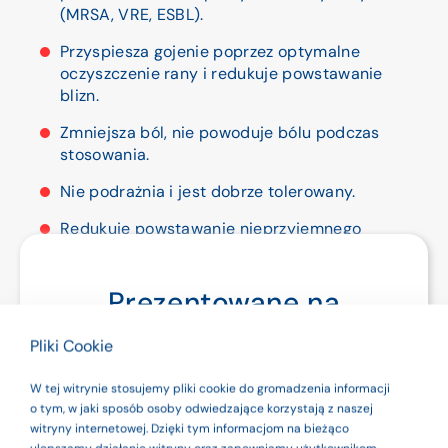
(MRSA, VRE, ESBL).
Przyspiesza gojenie poprzez optymalne
oczyszczenie rany i redukuje powstawanie
blizn.
Zmniejsza ból, nie powoduje bólu podczas
stosowania.
Nie podrażnia i jest dobrze tolerowany.
Redukuje powstawanie nieprzyjemnego
zapachu.
Umożliwia bezbolesne usuwanie
Prezentowane na
zaschniętych opatrunków.
stronie produkty są
Pliki Cookie
wyrobami
W tej witrynie stosujemy pliki cookie do gromadzenia informacji
medycznymi. Dla
o tym, w jaki sposób osoby odwiedzające korzystają z naszej
witryny internetowej. Dzięki tym informacjom na bieżąco