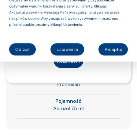
bezpieczeństwa
ulepszamy działanie witryny oraz zapewniamy użytkownikom
optymalne warunki korzystania z serwisu i oferty. Klikając
używaj ich zgodnie
Akceptuj wszystkie, wyrażają Państwo zgodę na używanie przez
nas plików cookie. Aby zarządzać wykorzystywanymi przez nas
z instrukcją
plikami cookie, prosimy kliknąć Ustawienia.
Informacje szczegółowe
użytkowania lub
etykietą.
Odrzuć
Ustawienia
Akceptuj
Kod
400568
Rozumiem
Produkt
Prontosan
Pojemność
Aerozol 75 ml