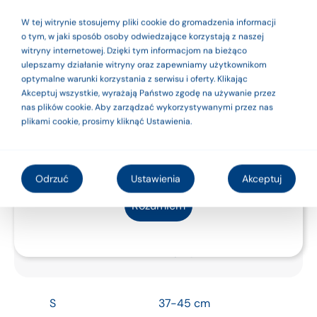
wyrobami
Ból i przeciążenia stawu
W tej witrynie stosujemy pliki cookie do gromadzenia informacji
medycznymi. Dla
o tym, w jaki sposób osoby odwiedzające korzystają z naszej
witryny internetowej. Dzięki tym informacjom na bieżąco
bezpieczeństwa
ulepszamy działanie witryny oraz zapewniamy użytkownikom
optymalne warunki korzystania z serwisu i oferty. Klikając
używaj ich zgodnie
Akceptuj wszystkie, wyrażają Państwo zgodę na używanie przez
nas plików cookie. Aby zarządzać wykorzystywanymi przez nas
z instrukcją
plikami cookie, prosimy kliknąć Ustawienia.
użytkowania lub
etykietą.
Tabela rozmiarów
Odrzuć
Ustawienia
Akceptuj
Rozumiem
Obwód uda
Rozmiar
mierzony 10 cm nad
rzepką (cm)
S
37-45 cm