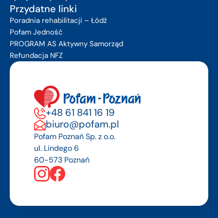
Przydatne linki
Poradnia rehabilitacji – Łódź
Pofam Jedność
PROGRAM AS Aktywny Samorząd
Refundacja NFZ
+48 61 841 16 19
biuro@pofam.pl
Pofam Poznań Sp. z o.o.
ul. Lindego 6
60-573 Poznań