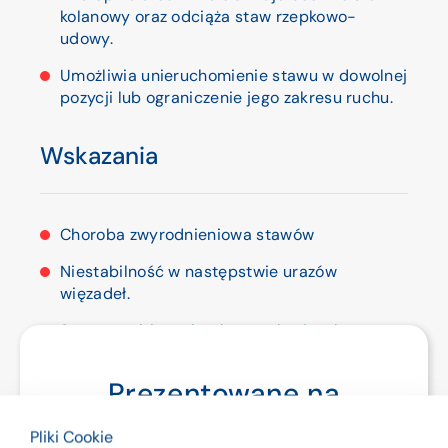
kolanowy oraz odciąża staw rzepkowo-
udowy.
Umożliwia unieruchomienie stawu w dowolnej
pozycji lub ograniczenie jego zakresu ruchu.
Wskazania
Choroba zwyrodnieniowa stawów
Niestabilność w następstwie urazów
więzadeł.
Stan po zabiegach rekonstrukcyjnych
w obrębie stawu
Prezentowane na
Urazy i uszkodzenia łękotek
stronie produkty są
Odciążenie stawu rzepkowo-udowego
Pliki Cookie