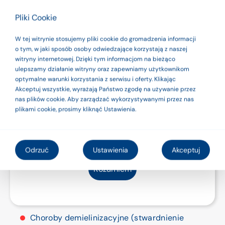
Stelaż z regulacją wysokości
stronie produkty są
Pliki Cookie
Lekka konstrukcja o prostej budowie.
wyrobami
W tej witrynie stosujemy pliki cookie do gromadzenia informacji
Możliwość regulacji wysokości fotelika.
medycznymi. Dla
o tym, w jaki sposób osoby odwiedzające korzystają z naszej
witryny internetowej. Dzięki tym informacjom na bieżąco
bezpieczeństwa
ulepszamy działanie witryny oraz zapewniamy użytkownikom
Funkcja kubełkowa
optymalne warunki korzystania z serwisu i oferty. Klikając
używaj ich zgodnie
Akceptuj wszystkie, wyrażają Państwo zgodę na używanie przez
Zalecany do stosowania dla osób, u których
nas plików cookie. Aby zarządzać wykorzystywanymi przez nas
z instrukcją
rozpoznano:
plikami cookie, prosimy kliknąć Ustawienia.
użytkowania lub
Mózgowe porażenie dziecięce (MPD) – różne
etykietą.
postacie.
Odrzuć
Ustawienia
Akceptuj
Uszkodzenia mózgu i rdzenia kręgowego
Rozumiem
o różnej etiologii z niedowładami kończyn,
ciężkimi zaburzeniami równowagi
i koordynacji ruchów.
Choroby demielinizacyjne (stwardnienie