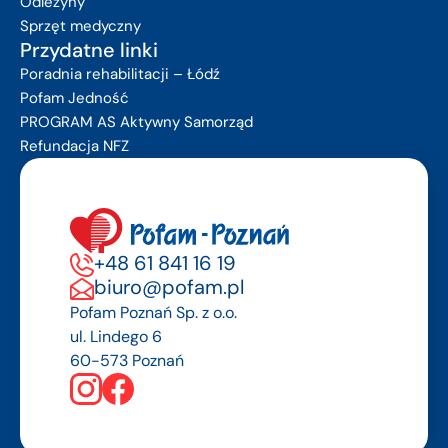
Odleżyny
Sprzęt medyczny
Przydatne linki
Poradnia rehabilitacji – Łódź
Pofam Jedność
PROGRAM AS Aktywny Samorząd
Refundacja NFZ
+48 61 841 16 19
biuro@pofam.pl
Pofam Poznań Sp. z o.o.
ul. Lindego 6
60-573 Poznań