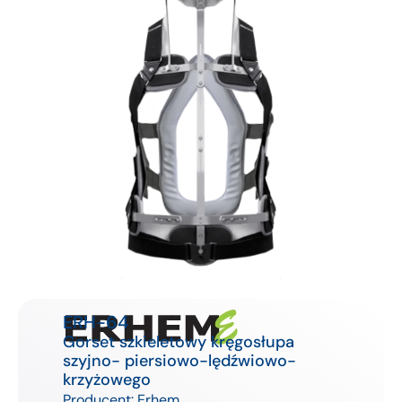
ERH-64
Gorset szkieletowy kręgosłupa
szyjno- piersiowo-lędźwiowo-
krzyżowego
Producent:
Erhem