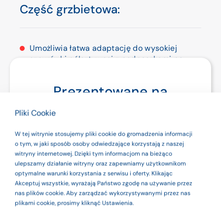
Część grzbietowa:
Umożliwia łatwa adaptację do wysokiej
sznurówki półsztywnej z podpaszkami po
zakończeniu leczenia z użyciem części
brzusznej.
Prezentowane na
Wyposażona jest w 4 wyprofilowane,
stronie produkty są
metalowe fiszbiny: 2 pionowe oraz 2 poziome
Pliki Cookie
z możliwością dodatkowego indywidualnego
wyrobami
formowania.
W tej witrynie stosujemy pliki cookie do gromadzenia informacji
medycznymi. Dla
o tym, w jaki sposób osoby odwiedzające korzystają z naszej
Gorset posiada dwie opcje stabilizacji
witryny internetowej. Dzięki tym informacjom na bieżąco
odcinka szyjnego: niską (diadem) i wysoką
bezpieczeństwa
ulepszamy działanie witryny oraz zapewniamy użytkownikom
(diadem i halo).
optymalne warunki korzystania z serwisu i oferty. Klikając
używaj ich zgodnie
Akceptuj wszystkie, wyrażają Państwo zgodę na używanie przez
nas plików cookie. Aby zarządzać wykorzystywanymi przez nas
Wskazania
z instrukcją
plikami cookie, prosimy kliknąć Ustawienia.