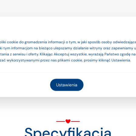
e produkty są wyrobami medyczn
pliki cookie do gromadzenia informacji o tym, w jaki sposób osoby odwiedzające
ość nóżki;
ięki tym informacjom na bieżąco ulepszamy działanie witryny oraz zapewniamy
zgodnie z instrukcją użytkowania l
ania z serwisu i oferty. Klikając Akceptuj wszystkie, wyrażają Państwo zgodę n
 transportu.
zać wykorzystywanymi przez nas plikami cookie, prosimy kliknąć Ustawienia.
Rozumiem
Ustawienia
Specyfikacja