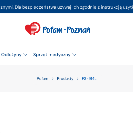
ymi. Dla bezpieczeństwa używaj ich zgodnie z instrukcją użytk
Odleżyny
Sprzęt medyczny
Pofam
Produkty
FS-914L