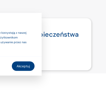
ymi. Dla bezpieczeństwa
 korzystają z naszej
 użytkownikom
ub etykietą.
a używanie przez nas
Akceptuj