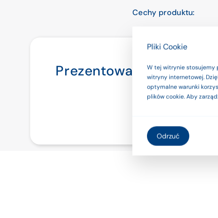
Cechy produktu:
piankowe uchwyty;
Pliki Cookie
szerokie siedzisko;
Prezentowane na stroni
W tej witrynie stosujemy 
regulowane na wysok
witryny internetowej. Dz
używaj ich 
optymalne warunki korzyst
funkcja składania do
plików cookie. Aby zarząd
Odrzuć