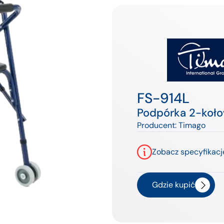
FS-914L
Podpórka 2-koło
Producent:
Timago
Zobacz specyfikacj
Gdzie kupić