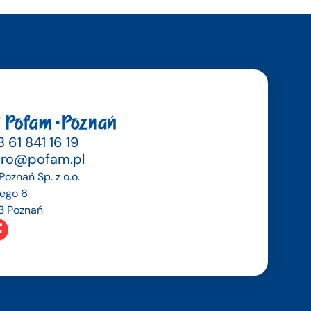
 61 841 16 19
uro@pofam.pl
oznań Sp. z o.o.
dego 6
3 Poznań