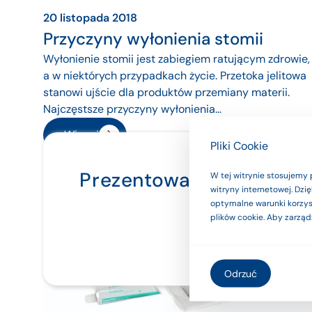
20 listopada 2018
Przyczyny wyłonienia stomii
Wyłonienie stomii jest zabiegiem ratującym zdrowie,
a w niektórych przypadkach życie. Przetoka jelitowa
stanowi ujście dla produktów przemiany materii.
Najczęstsze przyczyny wyłonienia...
Więcej
Pliki Cookie
Prezentowane na stroni
W tej witrynie stosujemy 
witryny internetowej. Dz
używaj ich 
optymalne warunki korzyst
plików cookie. Aby zarząd
Odrzuć