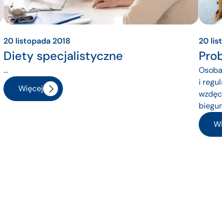
20 listopada 2018
20 li
Diety specjalistyczne
Pro
...
Osoba 
i regu
Więcej
wzdęci
biegun
Wi