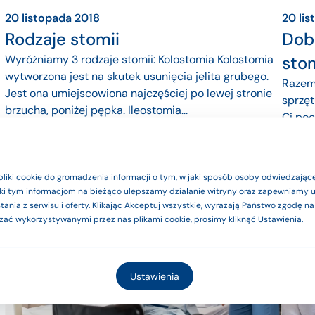
20 listopada 2018
20 li
Rodzaje stomii
Dob
Wyróżniamy 3 rodzaje stomii: Kolostomia Kolostomia
sto
wytworzona jest na skutek usunięcia jelita grubego.
Razem 
Jest ona umiejscowiona najczęściej po lewej stronie
sprzęt
brzucha, poniżej pępka. Ileostomia...
Ci po
uszkod
Więcej
Wi
e produkty są wyrobami medyczn
pliki cookie do gromadzenia informacji o tym, w jaki sposób osoby odwiedzające
ięki tym informacjom na bieżąco ulepszamy działanie witryny oraz zapewniamy
zgodnie z instrukcją użytkowania l
ania z serwisu i oferty. Klikając Akceptuj wszystkie, wyrażają Państwo zgodę n
zać wykorzystywanymi przez nas plikami cookie, prosimy kliknąć Ustawienia.
Rozumiem
Ustawienia