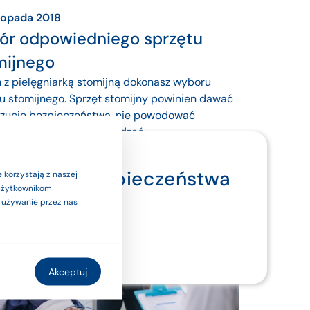
stopada 2018
ór odpowiedniego sprzętu
mijnego
z pielęgniarką stomijną dokonasz wyboru
u stomijnego. Sprzęt stomijny powinien dawać
czucie bezpieczeństwa, nie powodować
zeń skóry i nie przeszkadzać...
ęcej
ymi. Dla bezpieczeństwa
 korzystają z naszej
 użytkownikom
ub etykietą.
a używanie przez nas
Akceptuj