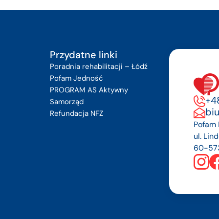
Przydatne linki
Poradnia rehabilitacji – Łódź
Pofam Jedność
PROGRAM AS Aktywny
+48
Samorząd
bi
Refundacja NFZ
Pofam P
ul. Lin
60-57