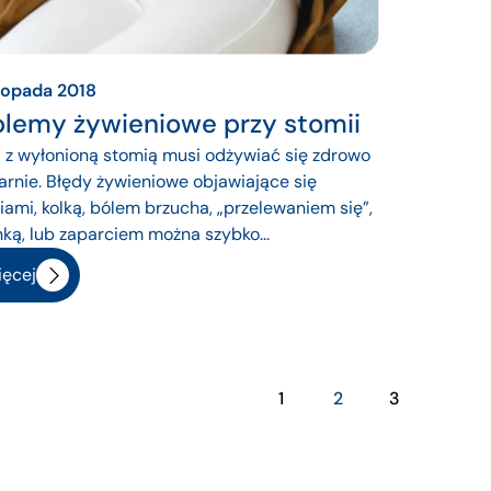
stopada 2018
blemy żywieniowe przy stomii
z wyłonioną stomią musi odżywiać się zdrowo
larnie. Błędy żywieniowe objawiające się
ami, kolką, bólem brzucha, „przelewaniem się”,
ką, lub zaparciem można szybko...
ęcej
1
2
3