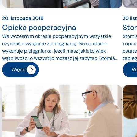
20 listopada 2018
20 li
Opieka pooperacyjna
Sto
We wczesnym okresie pooperacyjnym wszystkie
Stomi
czynności związane z pielęgnacją Twojej stomii
i opuc
wykonuje pielęgniarka, jeżeli masz jakiekolwiek
ostate
wątpliwości o wszystko możesz jej zapytać. Stomia...
zabiegu
Więcej
Wi