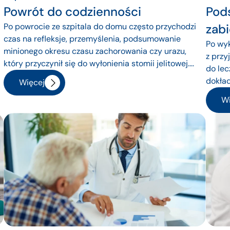
Powrót do codzienności
Pod
Po powrocie ze szpitala do domu często przychodzi
zab
czas na refleksje, przemyślenia, podsumowanie
Po wyk
minionego okresu czasu zachorowania czy urazu,
z przy
który przyczynił się do wyłonienia stomii jelitowej....
do lec
dokład
Więcej
Wi